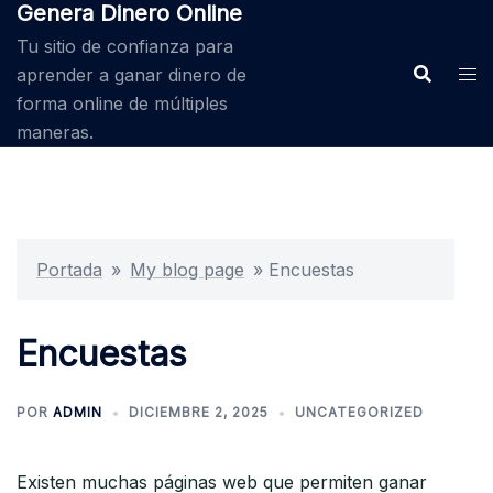
Genera Dinero Online
Saltar
al
Tu sitio de confianza para
contenido
aprender a ganar dinero de
forma online de múltiples
maneras.
Portada
»
My blog page
»
Encuestas
Encuestas
POR
ADMIN
DICIEMBRE 2, 2025
UNCATEGORIZED
Existen muchas páginas web que permiten ganar